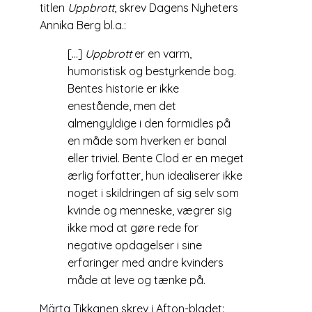
titlen
Uppbrott
, skrev Dagens Nyheters
Annika Berg bl.a.:
[…]
Uppbrott
er en varm,
humoristisk og bestyrkende bog.
Bentes historie er ikke
enestående, men det
almengyldige i den formidles på
en måde som hverken er banal
eller triviel. Bente Clod er en meget
ærlig forfatter, hun idealiserer ikke
noget i skildringen af sig selv som
kvinde og menneske, vægrer sig
ikke mod at gøre rede for
negative opdagelser i sine
erfaringer med andre kvinders
måde at leve og tænke på.
Märta Tikkanen skrev i Afton-bladet: