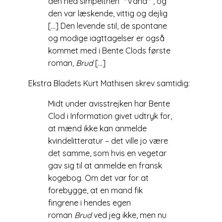
den hed simpelthen “
Vand
“, og
den var læskende, vittig og dejlig
[…] Den levende stil, de spontane
og modige iagttagelser er også
kommet med i Bente Clods første
roman,
Brud
[…]
Ekstra Bladets Kurt Mathisen skrev samtidig:
Midt under avisstrejken har Bente
Clod i Information givet udtryk for,
at mænd ikke kan anmelde
kvindelitteratur – det ville jo være
det samme, som hvis en vegetar
gav sig til at anmelde en fransk
kogebog. Om det var for at
forebygge, at en mand fik
fingrene i hendes egen
roman
Brud
ved jeg ikke, men nu