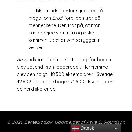
[…] Ikke mindst derfor synes jeg så
meget om
Brud
: fordi den tror på
menneskene. Den tror på, at man
kan arbejde sammen og elske
sammen uden at vende ryggen til
verden.
Brud
udkom i Danmark i 11 oplag, før bogen
blev udsendt som paperback. Herhjemme
blev den solgt i 18.500 eksemplarer, i Sverige i
42.809. Ialt solgte bogen 71.500 eksemplarer i
de nordiske lande.
© 2026 Benteclod.dk. Udarbejdet af Aske B. Sigurdson
Dansk