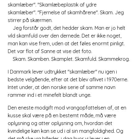
skamlæber
.
Skamlæbeplastik af ydre
skamlæber
.
Fjernelse af skamhårene
. Skam. Jeg
stirrer på skærmen.
Jeg forstår godt, det hedder skam. Man er jo helt
vild skamfuld over den dernede. Det er ikke noget,
man kan vise frem, uden at det føles enormt pinligt.
Det var flot af Sanne at vise det foto.
Skam. Skamben. Skamplet. Skamfuld. Skammekrog.
I Danmark lever udtrykket
skamlæber
nu igen i
bedste velgående, efter at det blev aflivet i 1970erne.
Intet under, at den norske serie af samme navn
rammer ind i et minefelt blandt unge.
Den eneste modgift mod vrangopfattelsen af, at en
kusse skal være på en bestemt måde, må være
oplysning og atter oplysning om, hvordan det
kvindelige køn kan se ud i al sin mangfoldighed. Og
det må ske via billeder, i dag hvor vi lever i en