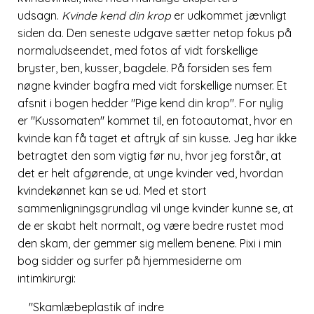
udsagn.
Kvinde kend din krop
er udkommet jævnligt
siden da. Den seneste udgave sætter netop fokus på
normaludseendet, med fotos af vidt forskellige
bryster, ben, kusser, bagdele. På forsiden ses fem
nøgne kvinder bagfra med vidt forskellige numser. Et
afsnit i bogen hedder
Pige kend din krop
. For nylig
er
Kussomaten
kommet til, en fotoautomat, hvor en
kvinde kan få taget et aftryk af sin kusse. Jeg har ikke
betragtet den som vigtig før nu, hvor jeg forstår, at
det er helt afgørende, at unge kvinder ved, hvordan
kvindekønnet kan se ud. Med et stort
sammenligningsgrundlag vil unge kvinder kunne se, at
de er skabt helt normalt, og være bedre rustet mod
den skam, der gemmer sig mellem benene. Pixi i min
bog sidder og surfer på hjemmesiderne om
intimkirurgi:
Skamlæbeplastik af indre