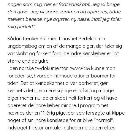
nogen som mig, der er født vanskabt. Jeg vil bruge
den gave. Jeg vil spare sammen og opereres, både
mellem benene, nye bryster, ny næse, indtil jeg føler
mig perfekt.
”
Sådan tænker Pixi med tilnavnet Perfekt i min
ungdomsbog om en af de mange piger, der føler sig
vanskabt og forkert fordi de indre kønslæber er lidt
større end de ydre.
I den norske tv-dokumentar
INNAFOR
kunne man
forleden se, hvordan intimoperationer boomer for
tiden. Det at kvindekønnet bliver barberet, gør
kønnets detaljer mere synlige end før, og mange
piger mener nu, de er skabt helt forkert og vil have
opereret de indre læber mindre. I programmet
nævnes der en 11-årig pige, der selv forsøgte at klippe
noget af sin indre kønslæbe for at blive
normal
.
Indslaget fik stor omtale i nyhederne dagen efter.