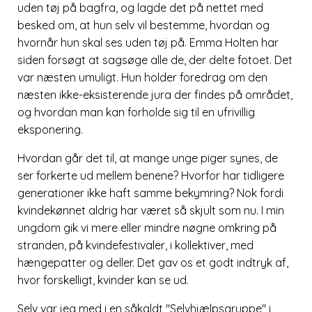
uden tøj på bagfra, og lagde det på nettet med
besked om, at hun selv vil bestemme, hvordan og
hvornår hun skal ses uden tøj på. Emma Holten har
siden forsøgt at sagsøge alle de, der delte fotoet. Det
var næsten umuligt. Hun holder foredrag om den
næsten ikke-eksisterende jura der findes på området,
og hvordan man kan forholde sig til en ufrivillig
eksponering.
Hvordan går det til, at mange unge piger synes, de
ser forkerte ud mellem benene? Hvorfor har tidligere
generationer ikke haft samme bekymring? Nok fordi
kvindekønnet aldrig har været så skjult som nu. I min
ungdom gik vi mere eller mindre nøgne omkring på
stranden, på kvindefestivaler, i kollektiver, med
hængepatter og deller. Det gav os et godt indtryk af,
hvor forskelligt, kvinder kan se ud.
Selv var jeg med i en såkaldt
Selvhjælpsgruppe
i