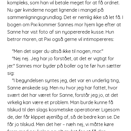
kompleks, som han vil betale meget for at få ordnet.
Nu gør kvinderne noget lignende i mangel på
sammenligningsgrundlag. Det er nemlig ikke så let få. I
bogen om Pixi kommer Sannes mor hjem lige efter at
Sanne har vist foto af sin nyopererede kusse. Hun
betror moren, at Pixi også gerne vil intimopereres:
Men det siger du altså ikke til nogen, mor.
Nej nej. Jeg har jo forstået, at det er vigtigt for
jer.
Sannes mor byder på boller og te før hun sætter
sig:
I begyndelsen syntes jeg, det var en underlig ting,
Sanne ønskede sig. Men nu hvor jeg har fattet, hvor
svært det har været for Sanne, forstår jeg jo, at det
virkelig kan være et problem. Man burde kunne få
tilskud til den slags kosmetiske operationer. Ligesom
de, der får klippet øjenlåg af, så de bedre kan se. De
får jo tilskud. Men det her – næh nej, vi måtte køre