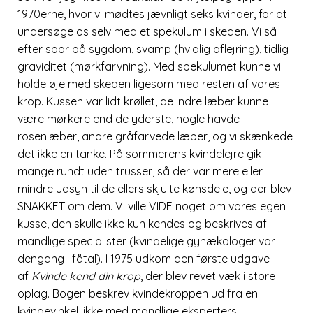
1970erne, hvor vi mødtes jævnligt seks kvinder, for at
undersøge os selv med et spekulum i skeden. Vi så
efter spor på sygdom, svamp (hvidlig aflejring), tidlig
graviditet (mørkfarvning). Med spekulumet kunne vi
holde øje med skeden ligesom med resten af vores
krop. Kussen var lidt krøllet, de indre læber kunne
være mørkere end de yderste, nogle havde
rosenlæber, andre gråfarvede læber, og vi skænkede
det ikke en tanke. På sommerens kvindelejre gik
mange rundt uden trusser, så der var mere eller
mindre udsyn til de ellers skjulte kønsdele, og der blev
SNAKKET om dem. Vi ville VIDE noget om vores egen
kusse, den skulle ikke kun kendes og beskrives af
mandlige specialister (kvindelige gynækologer var
dengang i fåtal). I 1975 udkom den første udgave
af
Kvinde kend din krop
, der blev revet væk i store
oplag. Bogen beskrev kvindekroppen ud fra en
kvindevinkel, ikke med mandlige eksperters