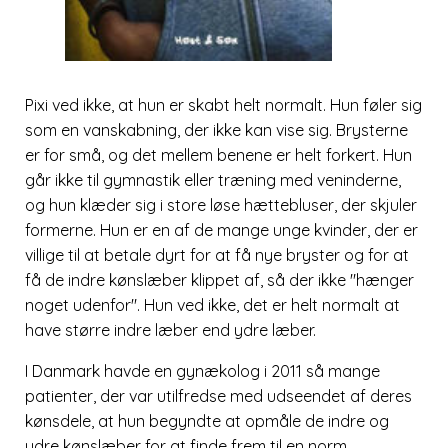
Pixi ved ikke, at hun er skabt helt normalt. Hun føler sig
som en vanskabning, der ikke kan vise sig. Brysterne
er for små, og det mellem benene er helt forkert. Hun
går ikke til gymnastik eller træning med veninderne,
og hun klæder sig i store løse hættebluser, der skjuler
formerne. Hun er en af de mange unge kvinder, der er
villige til at betale dyrt for at få nye bryster og for at
få de indre kønslæber klippet af, så der ikke
hænger
noget udenfor
. Hun ved ikke, det er helt normalt at
have større indre læber end ydre læber.
I Danmark havde en gynækolog i 2011 så mange
patienter, der var utilfredse med udseendet af deres
kønsdele, at hun begyndte at opmåle de indre og
ydre kønslæber for at finde frem til en norm.