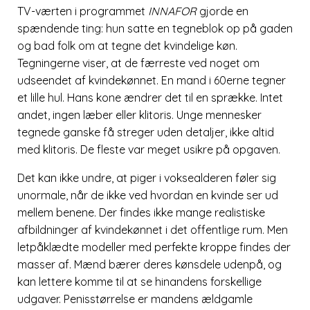
TV-værten i programmet
INNAFOR
gjorde en
spændende ting: hun satte en tegneblok op på gaden
og bad folk om at tegne det kvindelige køn.
Tegningerne viser, at de færreste ved noget om
udseendet af kvindekønnet. En mand i 60erne tegner
et lille hul. Hans kone ændrer det til en sprække. Intet
andet, ingen læber eller klitoris. Unge mennesker
tegnede ganske få streger uden detaljer, ikke altid
med klitoris. De fleste var meget usikre på opgaven.
Det kan ikke undre, at piger i voksealderen føler sig
unormale, når de ikke ved hvordan en kvinde ser ud
mellem benene. Der findes ikke mange realistiske
afbildninger af kvindekønnet i det offentlige rum. Men
letpåklædte modeller med perfekte kroppe findes der
masser af. Mænd bærer deres kønsdele udenpå, og
kan lettere komme til at se hinandens forskellige
udgaver. Penisstørrelse er mandens ældgamle