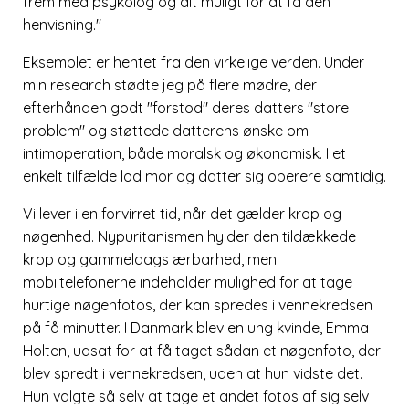
frem med psykolog og alt muligt for at få den
henvisning.
Eksemplet er hentet fra den virkelige verden. Under
min research stødte jeg på flere mødre, der
efterhånden godt
forstod
deres datters
store
problem
og støttede datterens ønske om
intimoperation, både moralsk og økonomisk. I et
enkelt tilfælde lod mor og datter sig operere samtidig.
Vi lever i en forvirret tid, når det gælder krop og
nøgenhed. Nypuritanismen hylder den tildækkede
krop og gammeldags ærbarhed, men
mobiltelefonerne indeholder mulighed for at tage
hurtige nøgenfotos, der kan spredes i vennekredsen
på få minutter. I Danmark blev en ung kvinde, Emma
Holten, udsat for at få taget sådan et nøgenfoto, der
blev spredt i vennekredsen, uden at hun vidste det.
Hun valgte så selv at tage et andet fotos af sig selv