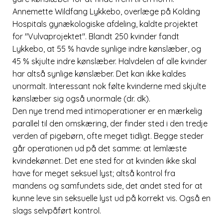
Annemette Wildfang Lykkebo, overlæge på Kolding
Hospitals gynækologiske afdeling, kaldte projektet
for
Vulvaprojektet
. Blandt 250 kvinder fandt
Lykkebo, at 55 % havde synlige indre kønslæber, og
45 % skjulte indre kønslæber. Halvdelen af alle kvinder
har altså synlige kønslæber. Det kan ikke kaldes
unormalt. Interessant nok følte kvinderne med skjulte
kønslæber sig også unormale (dr. dk).
Den nye trend med intimoperationer er en mærkelig
parallel til den omskæring, der finder sted i den tredje
verden af pigebørn, ofte meget tidligt. Begge steder
går operationen ud på det samme: at lemlæste
kvindekønnet. Det ene sted for at kvinden ikke skal
have for meget seksuel lyst; altså kontrol fra
mandens og samfundets side, det andet sted for at
kunne leve sin seksuelle lyst ud på korrekt vis. Også en
slags selvpåført kontrol.