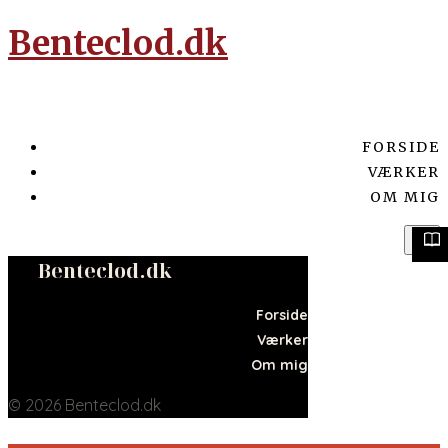
Benteclod.dk
FORSIDE
VÆRKER
OM MIG
Benteclod.dk
Forside
Værker
Om mig
© 2026 Benteclod.dk