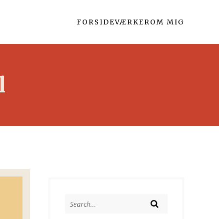
FORSIDE
VÆRKER
OM MIG
l