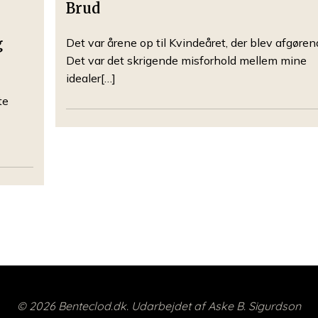
Brud
g
Det var årene op til Kvindeåret, der blev afgøren
Det var det skrigende misforhold mellem mine
idealer[…]
te
© 2026 Benteclod.dk. Udarbejdet af Aske B. Sigurdson