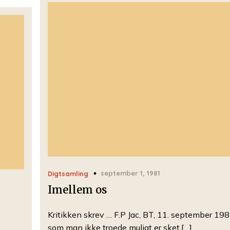
september 1, 1981
Digtsamling
Imellem os
Kritikken skrev … F.P Jac, BT, 11. september 198
som man ikke troede muligt er sket,[…]