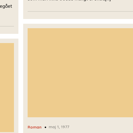
begået
maj 1, 1977
Roman